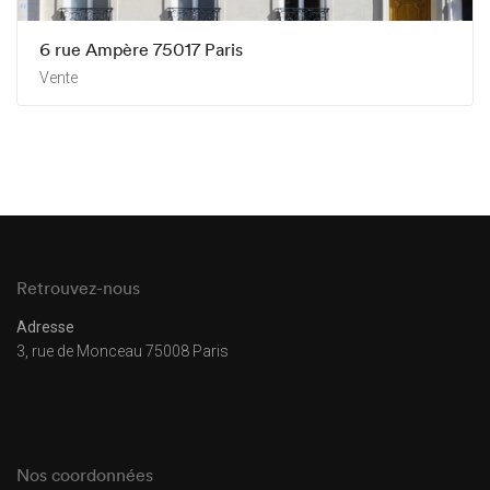
6 rue Ampère 75017 Paris
Vente
Retrouvez-nous
Adresse
3, rue de Monceau 75008 Paris
Nos coordonnées